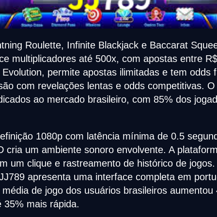
ning Roulette, Infinite Blackjack e Baccarat Sque
ce multiplicadores até 500x, com apostas entre R
 Evolution, permite apostas ilimitadas e tem odds
ensão com revelações lentas e odds competitivas. 
dicados ao mercado brasileiro, com 85% dos jogad
efinição 1080p com latência mínima de 0.5 segun
 cria um ambiente sonoro envolvente. A plataforma
 um clique e rastreamento de histórico de jogos.
o JJ789 apresenta uma interface completa em port
o média de jogo dos usuários brasileiros aument
é 35% mais rápida.