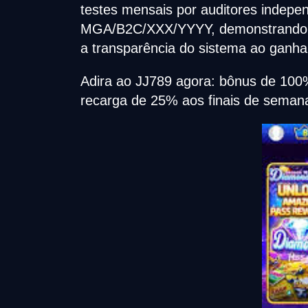
testes mensais por auditores indep
MGA/B2C/XXX/YYYY, demonstrando com
a transparência do sistema ao ganha
Adira ao JJ789 agora: bônus de 100
recarga de 25% aos finais de seman