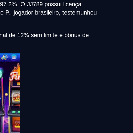
97.2%. O JJ789 possui licença
., jogador brasileiro, testemunhou
nal de 12% sem limite e bônus de