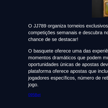
O JJ789 organiza torneios exclusivo
competições semanais e descubra no
chance de se destacar!
O basquete oferece uma das experiê
momentos dramáticos que podem muda
oportunidades únicas de apostas dev
plataforma oferece apostas que inc
jogadores específicos, número de re
jogo.
095Bet