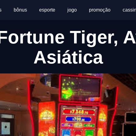
s
bônus
esporte
jogo
promoção
cassi
Fortune Tiger, 
Asiática