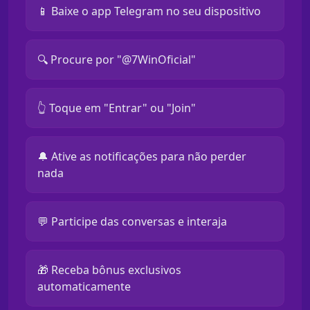
📱 Baixe o app Telegram no seu dispositivo
🔍 Procure por "@7WinOficial"
👆 Toque em "Entrar" ou "Join"
🔔 Ative as notificações para não perder
nada
💬 Participe das conversas e interaja
🎁 Receba bônus exclusivos
automaticamente