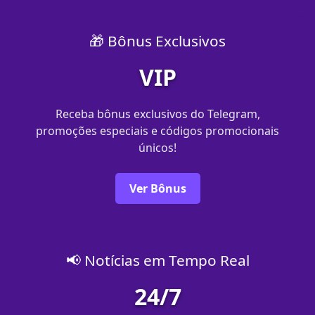
🎁 Bônus Exclusivos
VIP
Receba bônus exclusivos do Telegram,
promoções especiais e códigos promocionais
únicos!
Ver Bônus
📢 Notícias em Tempo Real
24/7