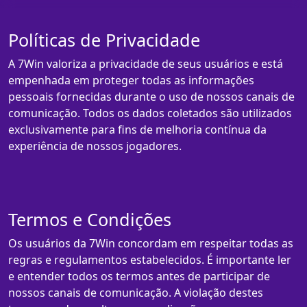
Políticas de Privacidade
A 7Win valoriza a privacidade de seus usuários e está
empenhada em proteger todas as informações
pessoais fornecidas durante o uso de nossos canais de
comunicação. Todos os dados coletados são utilizados
exclusivamente para fins de melhoria contínua da
experiência de nossos jogadores.
Termos e Condições
Os usuários da 7Win concordam em respeitar todas as
regras e regulamentos estabelecidos. É importante ler
e entender todos os termos antes de participar de
nossos canais de comunicação. A violação destes