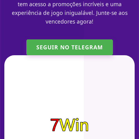
tem acesso a promoções incríveis e uma
experiência de jogo inigualável. Junte-se aos
vencedores agora!
SEGUIR NO TELEGRAM