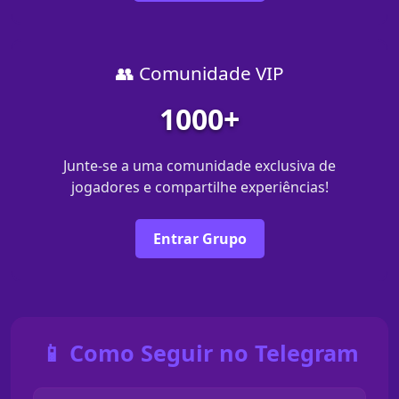
👥 Comunidade VIP
1000+
Junte-se a uma comunidade exclusiva de
jogadores e compartilhe experiências!
Entrar Grupo
📱 Como Seguir no Telegram