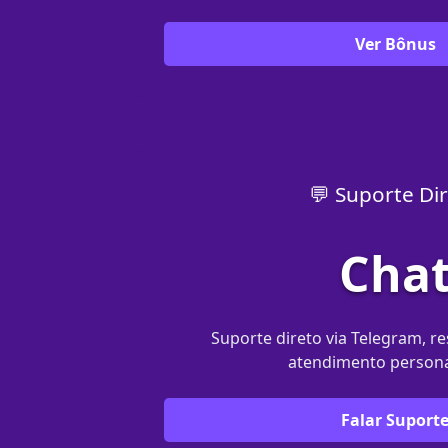
Ver Bônus
💬 Suporte Di
Cha
Suporte direto via Telegram, r
atendimento persona
Falar Suport