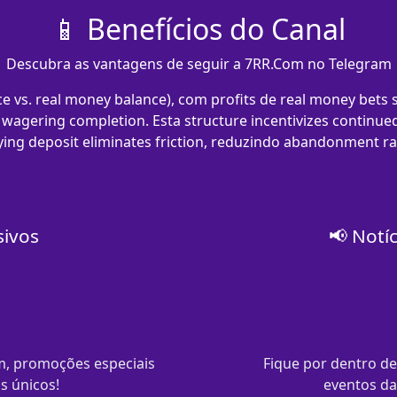
📱 Benefícios do Canal
Descubra as vantagens de seguir a 7RR.Com no Telegram
e vs. real money balance), com profits de real money bets
wagering completion. Esta structure incentivizes contin
fying deposit eliminates friction, reduzindo abandonment r
sivos
📢 Notí
m, promoções especiais
Fique por dentro d
s únicos!
eventos da