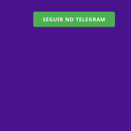
SEGUIR NO TELEGRAM