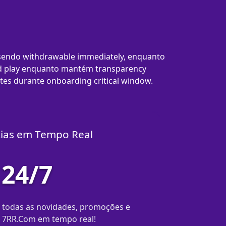
 sendo withdrawable immediately, enquanto
ued play enquanto mantém transparency
ates durante onboarding critical window.
cias em Tempo Real
24/7
e todas as novidades, promoções e
 7RR.Com em tempo real!