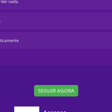
erder nada
a
aticamente
SEGUIR AGORA