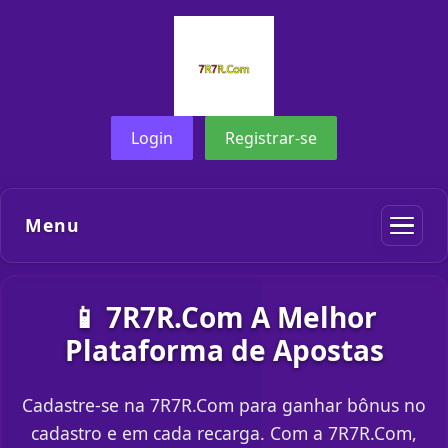
Login
Registrar-se
Menu
📱 7R7R.Com A Melhor
Plataforma de Apostas
Cadastre-se na 7R7R.Com para ganhar bônus no
cadastro e em cada recarga. Com a 7R7R.Com,