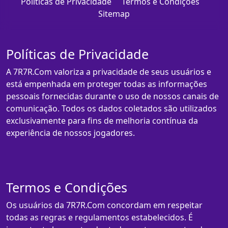
Políticas de Privacidade
Termos e Condições
Sitemap
Políticas de Privacidade
A 7R7R.Com valoriza a privacidade de seus usuários e
está empenhada em proteger todas as informações
pessoais fornecidas durante o uso de nossos canais de
comunicação. Todos os dados coletados são utilizados
exclusivamente para fins de melhoria contínua da
experiência de nossos jogadores.
Termos e Condições
Os usuários da 7R7R.Com concordam em respeitar
todas as regras e regulamentos estabelecidos. É