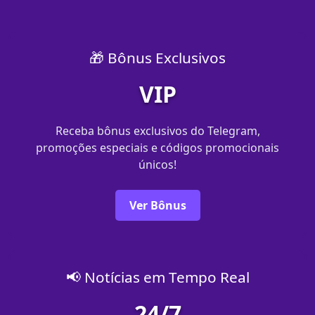
🎁 Bônus Exclusivos
VIP
Receba bônus exclusivos do Telegram,
promoções especiais e códigos promocionais
únicos!
Ver Bônus
📢 Notícias em Tempo Real
24/7