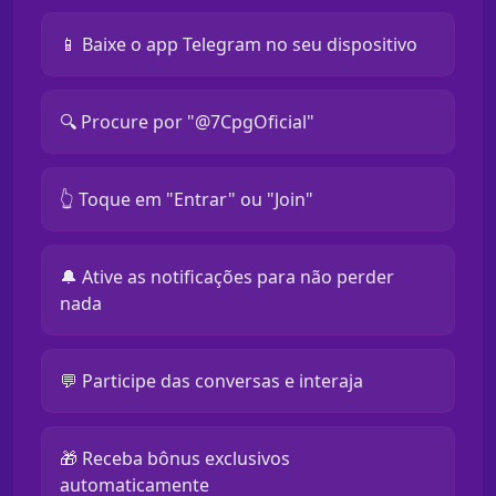
📱 Baixe o app Telegram no seu dispositivo
🔍 Procure por "@7CpgOficial"
👆 Toque em "Entrar" ou "Join"
🔔 Ative as notificações para não perder
nada
💬 Participe das conversas e interaja
🎁 Receba bônus exclusivos
automaticamente