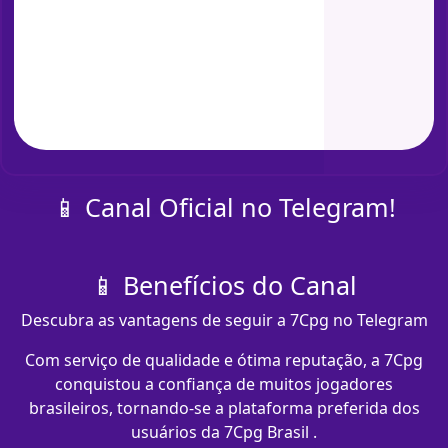
📱 Canal Oficial no Telegram!
📱 Benefícios do Canal
Descubra as vantagens de seguir a 7Cpg no Telegram
Com serviço de qualidade e ótima reputação, a 7Cpg
conquistou a confiança de muitos jogadores
brasileiros, tornando-se a plataforma preferida dos
usuários da 7Cpg Brasil .