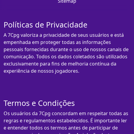
Sitemap
Políticas de Privacidade
A 7Cpg valoriza a privacidade de seus usuários e está
empenhada em proteger todas as informações
pessoais fornecidas durante o uso de nossos canais de
comunicação. Todos os dados coletados são utilizados
exclusivamente para fins de melhoria contínua da
experiência de nossos jogadores.
Termos e Condições
Os usuários da 7Cpg concordam em respeitar todas as
regras e regulamentos estabelecidos. É importante ler
e entender todos os termos antes de participar de