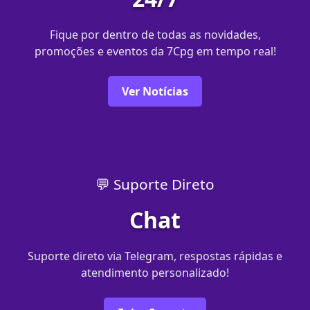
Fique por dentro de todas as novidades,
promoções e eventos da 7Cpg em tempo real!
Ver Notícias
💬 Suporte Direto
Chat
Suporte direto via Telegram, respostas rápidas e
atendimento personalizado!