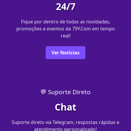
24/7
Fique por dentro de todas as novidades,
promoções e eventos da 79Y.Com em tempo
real!
Ver Notícias
💬 Suporte Direto
Chat
Suporte direto via Telegram, respostas rápidas e
atendimento personalizado!