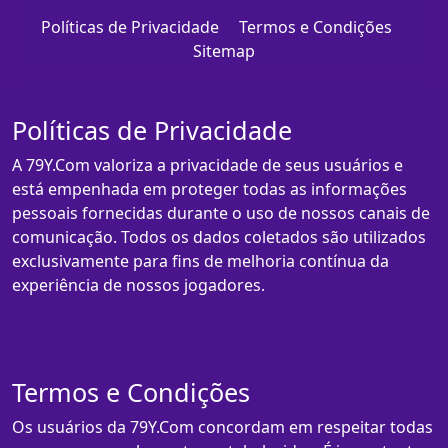
Políticas de Privacidade
Termos e Condições
Sitemap
Políticas de Privacidade
A 79Y.Com valoriza a privacidade de seus usuários e
está empenhada em proteger todas as informações
pessoais fornecidas durante o uso de nossos canais de
comunicação. Todos os dados coletados são utilizados
exclusivamente para fins de melhoria contínua da
experiência de nossos jogadores.
Termos e Condições
Os usuários da 79Y.Com concordam em respeitar todas