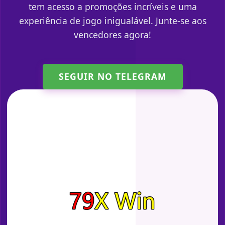
tem acesso a promoções incríveis e uma
experiência de jogo inigualável. Junte-se aos
vencedores agora!
SEGUIR NO TELEGRAM