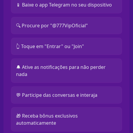
📱 Baixe o app Telegram no seu dispositivo
🔍 Procure por "@777VipOficial"
👆 Toque em "Entrar" ou "Join"
🔔 Ative as notificações para não perder
nada
💬 Participe das conversas e interaja
🎁 Receba bônus exclusivos
automaticamente