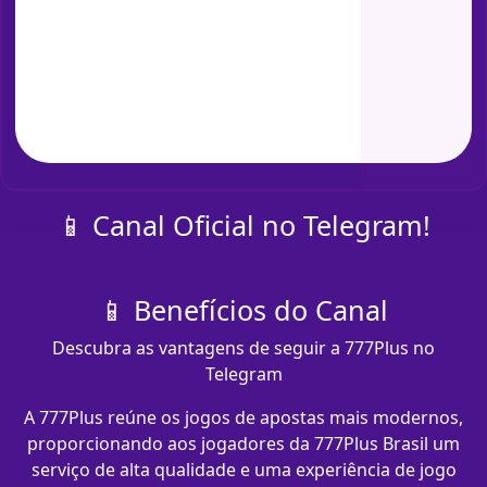
📱 Canal Oficial no Telegram!
📱 Benefícios do Canal
Descubra as vantagens de seguir a 777Plus no
Telegram
A 777Plus reúne os jogos de apostas mais modernos,
proporcionando aos jogadores da 777Plus Brasil um
serviço de alta qualidade e uma experiência de jogo