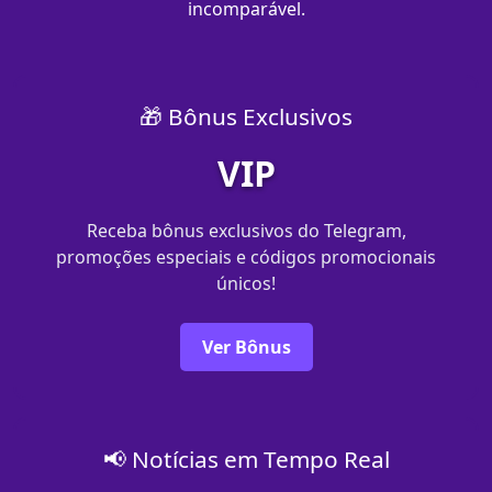
incomparável.
🎁 Bônus Exclusivos
VIP
Receba bônus exclusivos do Telegram,
promoções especiais e códigos promocionais
únicos!
Ver Bônus
📢 Notícias em Tempo Real