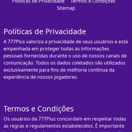
Políticas de Privacidade
Termos e Condições
Sitemap
Políticas de Privacidade
A 777Plus valoriza a privacidade de seus usuários e está
empenhada em proteger todas as informações
pessoais fornecidas durante o uso de nossos canais de
comunicação. Todos os dados coletados são utilizados
exclusivamente para fins de melhoria contínua da
experiência de nossos jogadores.
Termos e Condições
Os usuários da 777Plus concordam em respeitar todas
as regras e regulamentos estabelecidos. É importante