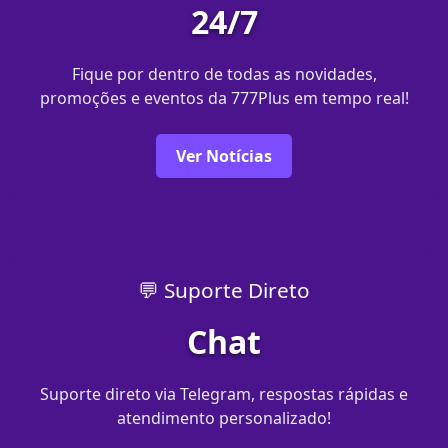
24/7
Fique por dentro de todas as novidades,
promoções e eventos da 777Plus em tempo real!
Ver Notícias
💬 Suporte Direto
Chat
Suporte direto via Telegram, respostas rápidas e
atendimento personalizado!