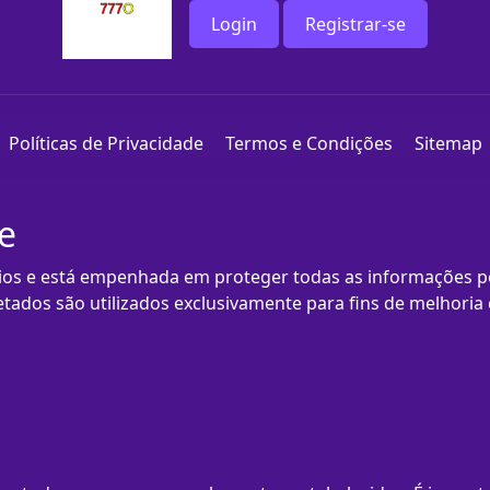
Login
Registrar-se
Políticas de Privacidade
Termos e Condições
Sitemap
de
rios e está empenhada em proteger todas as informações p
tados são utilizados exclusivamente para fins de melhoria