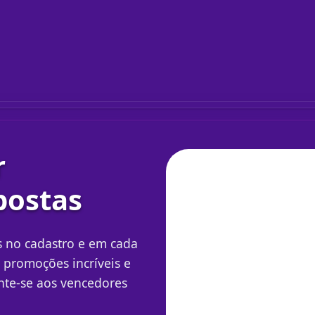
r
postas
 no cadastro e em cada
 promoções incríveis e
unte-se aos vencedores