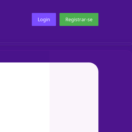
Login
Registrar-se