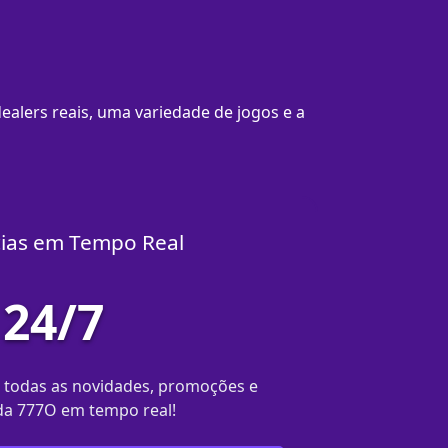
alers reais, uma variedade de jogos e a
cias em Tempo Real
24/7
e todas as novidades, promoções e
da 777O em tempo real!