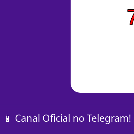
📱 Canal Oficial no Telegram!