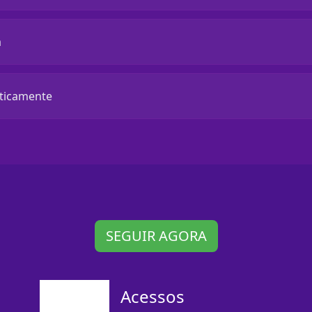
a
aticamente
SEGUIR AGORA
Acessos