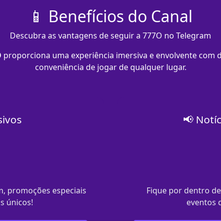
📱 Benefícios do Canal
Descubra as vantagens de seguir a 777O no Telegram
O
proporciona uma experiência imersiva e envolvente com de
conveniência de jogar de qualquer lugar.
sivos
📢 Notí
m, promoções especiais
Fique por dentro d
s únicos!
eventos 