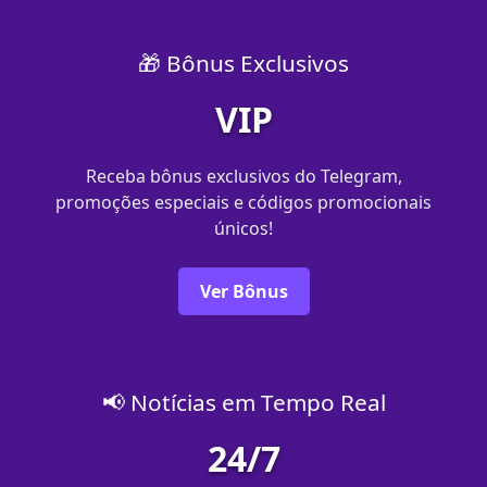
🎁 Bônus Exclusivos
VIP
Receba bônus exclusivos do Telegram,
promoções especiais e códigos promocionais
únicos!
Ver Bônus
📢 Notícias em Tempo Real
24/7