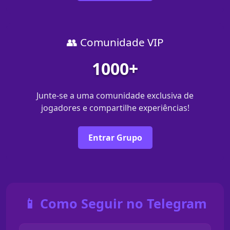
👥 Comunidade VIP
1000+
Junte-se a uma comunidade exclusiva de
jogadores e compartilhe experiências!
Entrar Grupo
📱 Como Seguir no Telegram