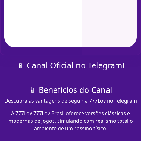
📱 Canal Oficial no Telegram!
📱 Benefícios do Canal
Descubra as vantagens de seguir a 777Lov no Telegram
A 777Lov 777Lov Brasil oferece versões clássicas e
modernas de jogos, simulando com realismo total o
ambiente de um cassino físico.