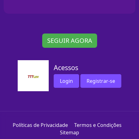
SEGUIR AGORA
Acessos
Login
Registrar-se
Políticas de Privacidade
Termos e Condições
Sitemap