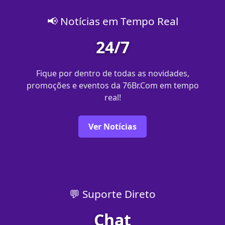
📢 Notícias em Tempo Real
24/7
Fique por dentro de todas as novidades,
promoções e eventos da 76Br.Com em tempo
real!
Ver Notícias
💬 Suporte Direto
Chat