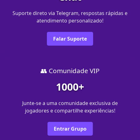
Suporte direto via Telegram, respostas rápidas e
atendimento personalizado!
Falar Suporte
👥 Comunidade VIP
1000+
Junte-se a uma comunidade exclusiva de
jogadores e compartilhe experiências!
Entrar Grupo