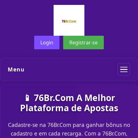
Login
Registrar-se
Menu
📱 76Br.Com A Melhor
Plataforma de Apostas
Cadastre-se na 76Br.Com para ganhar bônus no
cadastro e em cada recarga. Com a 76Br.Com,