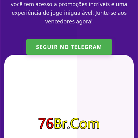
você tem acesso a promoções incríveis e uma
experiência de jogo inigualável. Junte-se aos
vencedores agora!
SEGUIR NO TELEGRAM