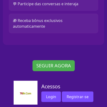
💬 Participe das conversas e interaja
🎁 Receba bônus exclusivos
automaticamente
SEGUIR AGORA
Acessos
Login
Registrar-se