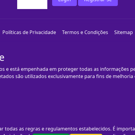
Políticas de Privacidade
Termos e Condições
Sitemap
de
rios e está empenhada em proteger todas as informações p
tados são utilizados exclusivamente para fins de melhoria
 todas as regras e regulamentos estabelecidos. É importa