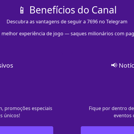
📱 Benefícios do Canal
Descubra as vantagens de seguir a 7696 no Telegram
a melhor experiência de jogo — saques milionários com pa
sivos
📢 Notí
m, promoções especiais
Fique por dentro d
s únicos!
eventos 