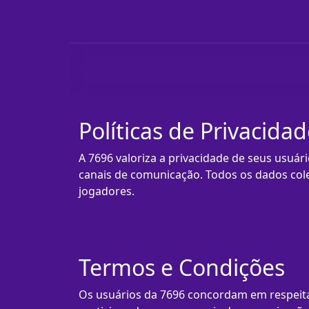
Políticas de Privacida
A 7696 valoriza a privacidade de seus usuá
canais de comunicação. Todos os dados cole
jogadores.
Termos e Condições
Os usuários da 7696 concordam em respeitar