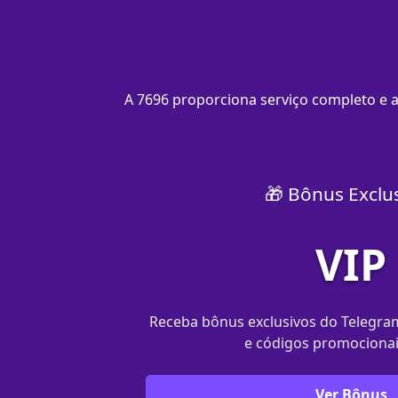
A 7696 proporciona serviço completo e 
🎁 Bônus Exclu
VIP
Receba bônus exclusivos do Telegra
e códigos promocionai
Ver Bônus