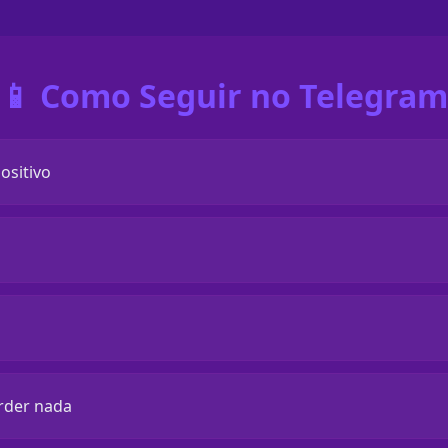
📱 Como Seguir no Telegram
ositivo
erder nada