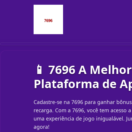
📱 7696 A Melhor
Plataforma de A
Cadastre-se na 7696 para ganhar bônus
recarga. Com a 7696, você tem acesso a
uma experiência de jogo inigualável. J
agora!