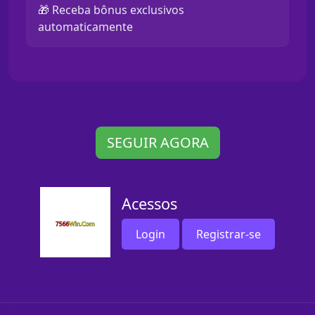
🎁 Receba bônus exclusivos
automaticamente
SEGUIR AGORA
Acessos
Login
Registrar-se