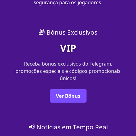
segurança para os jogadores.
🎁 Bônus Exclusivos
VIP
Receba bônus exclusivos do Telegram,
promoções especiais e códigos promocionais
únicos!
Ver Bônus
📢 Notícias em Tempo Real