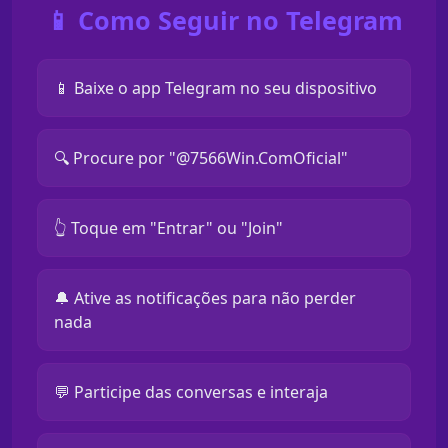
📱 Como Seguir no Telegram
📱 Baixe o app Telegram no seu dispositivo
🔍 Procure por "@7566Win.ComOficial"
👆 Toque em "Entrar" ou "Join"
🔔 Ative as notificações para não perder
nada
💬 Participe das conversas e interaja