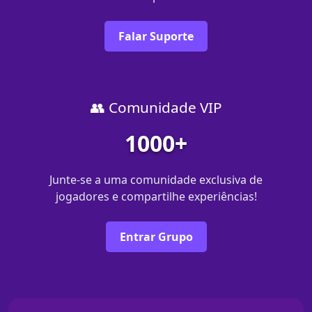
Falar Suporte
👥 Comunidade VIP
1000+
Junte-se a uma comunidade exclusiva de
jogadores e compartilhe experiências!
Entrar Grupo