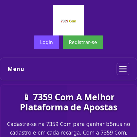
Login
Registrar-se
Menu
📱 7359 Com A Melhor
Plataforma de Apostas
Cadastre-se na 7359 Com para ganhar bônus no
cadastro e em cada recarga. Com a 7359 Com,