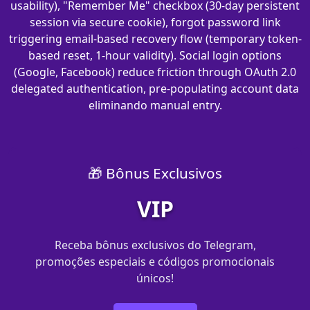
usability), "Remember Me" checkbox (30-day persistent
session via secure cookie), forgot password link
triggering email-based recovery flow (temporary token-
based reset, 1-hour validity). Social login options
(Google, Facebook) reduce friction through OAuth 2.0
delegated authentication, pre-populating account data
eliminando manual entry.
🎁 Bônus Exclusivos
VIP
Receba bônus exclusivos do Telegram,
promoções especiais e códigos promocionais
únicos!