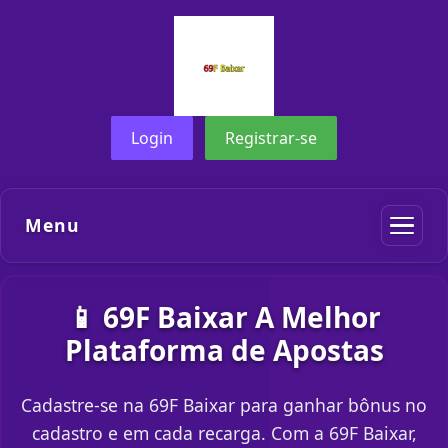
Login
Registrar-se
Menu
📱 69F Baixar A Melhor
Plataforma de Apostas
Cadastre-se na 69F Baixar para ganhar bônus no
cadastro e em cada recarga. Com a 69F Baixar,