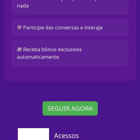
nada
💬 Participe das conversas e interaja
🎁 Receba bônus exclusivos
automaticamente
SEGUIR AGORA
Acessos