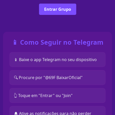
Entrar Grupo
📱 Como Seguir no Telegram
📱 Baixe o app Telegram no seu dispositivo
🔍 Procure por "@69F BaixarOficial"
👆 Toque em "Entrar" ou "Join"
🔔 Ative as notificações para não perder