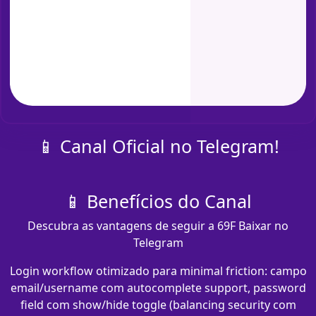
📱 Canal Oficial no Telegram!
📱 Benefícios do Canal
Descubra as vantagens de seguir a 69F Baixar no
Telegram
Login workflow otimizado para minimal friction: campo
email/username com autocomplete support, password
field com show/hide toggle (balancing security com