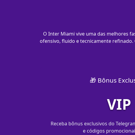
O Inter Miami vive uma das melhores fas
ofensivo, fluido e tecnicamente refinado
🎁 Bônus Exclu
VIP
Receba bônus exclusivos do Telegra
e códigos promocionai