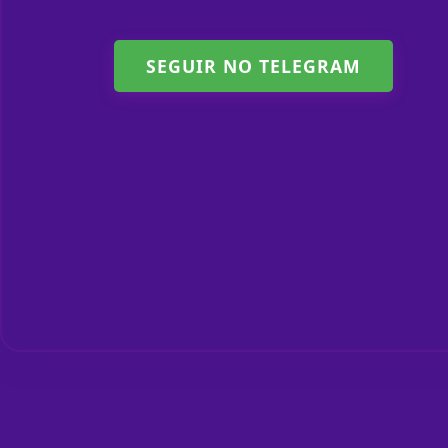
SEGUIR NO TELEGRAM