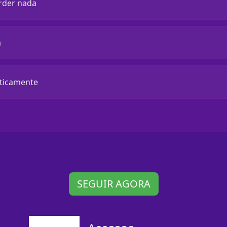
erder nada
a
aticamente
SEGUIR AGORA