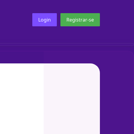
Login
Registrar-se