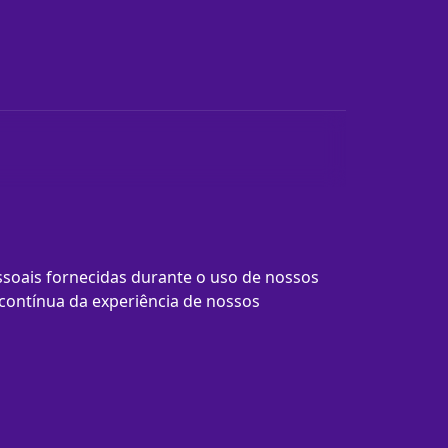
ssoais fornecidas durante o uso de nossos
 contínua da experiência de nossos