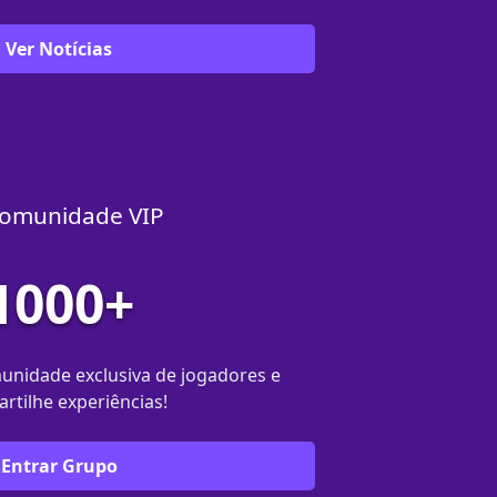
Ver Notícias
Comunidade VIP
1000+
unidade exclusiva de jogadores e
rtilhe experiências!
Entrar Grupo