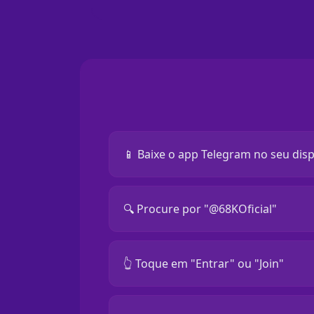
📱 Baixe o app Telegram no seu disp
🔍 Procure por "@68KOficial"
👆 Toque em "Entrar" ou "Join"