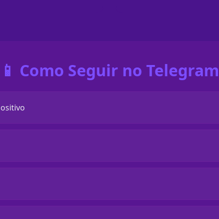
📱 Como Seguir no Telegram
ositivo