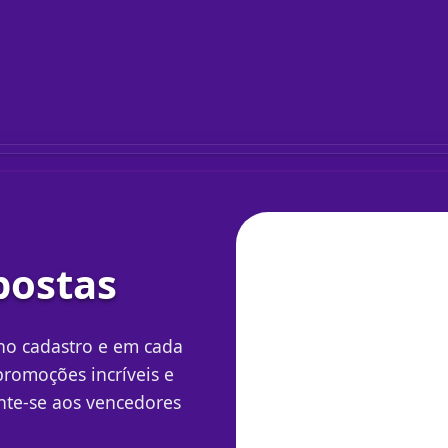
postas
no cadastro e em cada
promoções incríveis e
unte-se aos vencedores