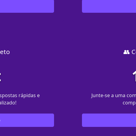
reto
👥 
t
espostas rápidas e
Junte-se a uma com
lizado!
compa
e