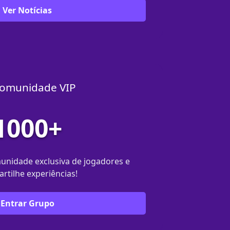
Ver Notícias
Comunidade VIP
1000+
unidade exclusiva de jogadores e
rtilhe experiências!
Entrar Grupo