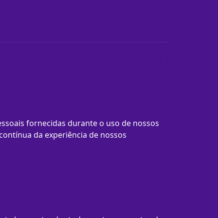
essoais fornecidas durante o uso de nossos
 contínua da experiência de nossos