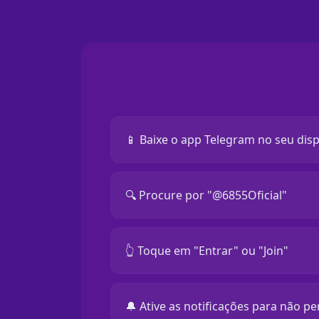
📱 Baixe o app Telegram no seu disp
🔍 Procure por "@6855Oficial"
👆 Toque em "Entrar" ou "Join"
🔔 Ative as notificações para não p