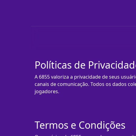
Políticas de Privacida
A 6855 valoriza a privacidade de seus usuá
canais de comunicação. Todos os dados cole
jogadores.
Termos e Condições