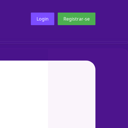
Login
Registrar-se