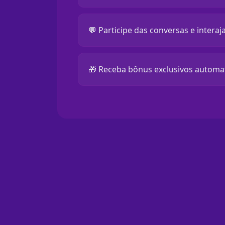
💬 Participe das conversas e interaj
🎁 Receba bônus exclusivos autom