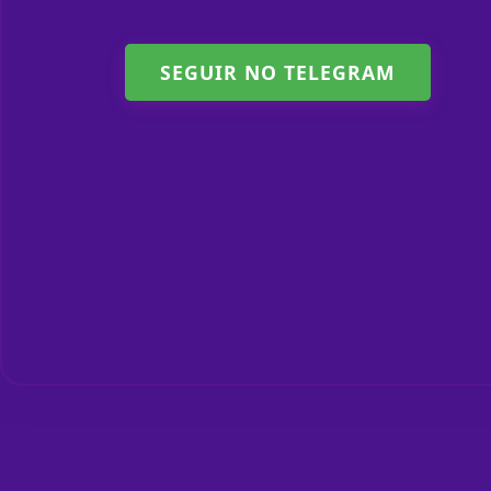
SEGUIR NO TELEGRAM