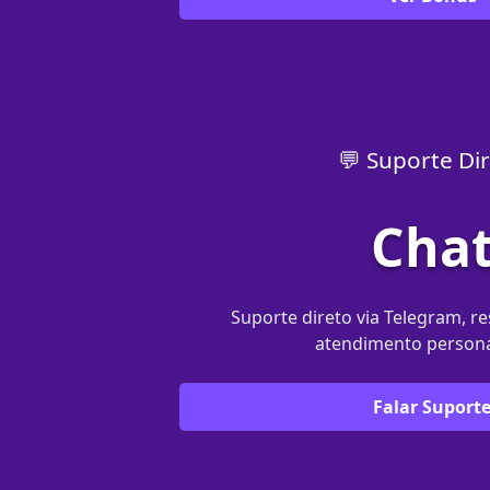
💬 Suporte Di
Cha
Suporte direto via Telegram, r
atendimento persona
Falar Suport