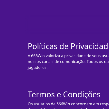
Políticas de Privacida
A 666Win valoriza a privacidade de seus us
nossos canais de comunicação. Todos os dad
jogadores.
Termos e Condições
Os usuários da 666Win concordam em respeit