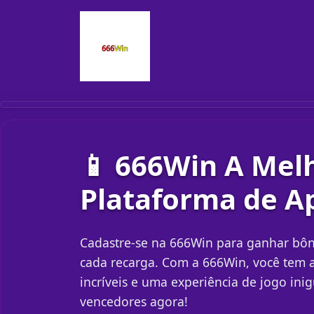
📱 666Win A Mel
Plataforma de A
Cadastre-se na 666Win para ganhar bôn
cada recarga. Com a 666Win, você tem 
incríveis e uma experiência de jogo inig
vencedores agora!