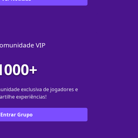
Comunidade VIP
1000+
unidade exclusiva de jogadores e
rtilhe experiências!
Entrar Grupo