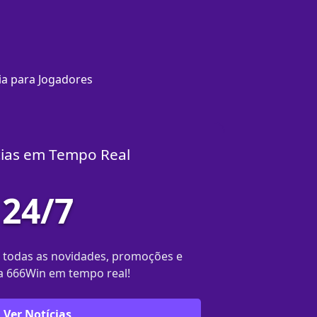
ia para Jogadores
cias em Tempo Real
24/7
e todas as novidades, promoções e
a 666Win em tempo real!
Ver Notícias