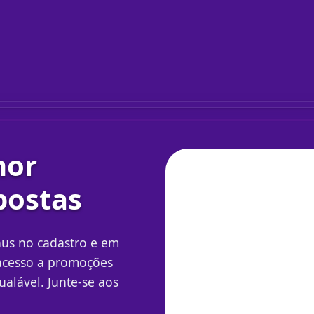
hor
postas
us no cadastro e em
acesso a promoções
ualável. Junte-se aos