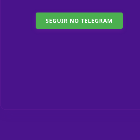
SEGUIR NO TELEGRAM