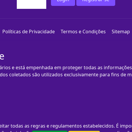
Políticas de Privacidade
Termos e Condições
Sitemap
de
uários e está empenhada em proteger todas as informações
os coletados são utilizados exclusivamente para fins de m
ar todas as regras e regulamentos estabelecidos. É impor