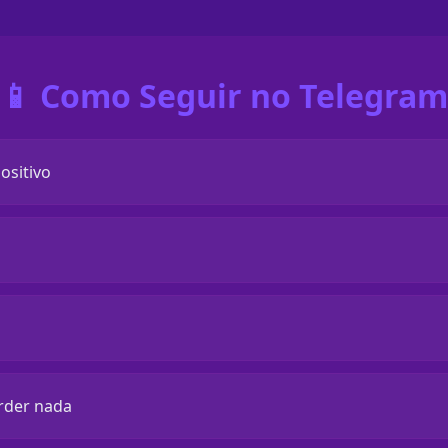
📱 Como Seguir no Telegram
ositivo
erder nada