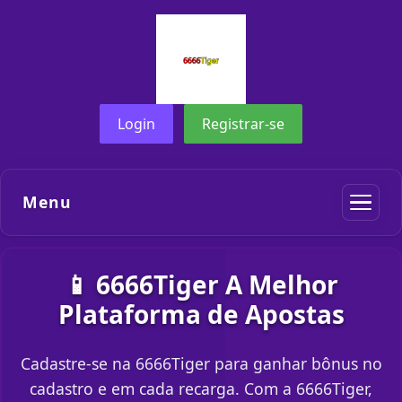
Login
Registrar-se
Menu
📱 6666Tiger A Melhor
Plataforma de Apostas
Cadastre-se na 6666Tiger para ganhar bônus no
cadastro e em cada recarga. Com a 6666Tiger,