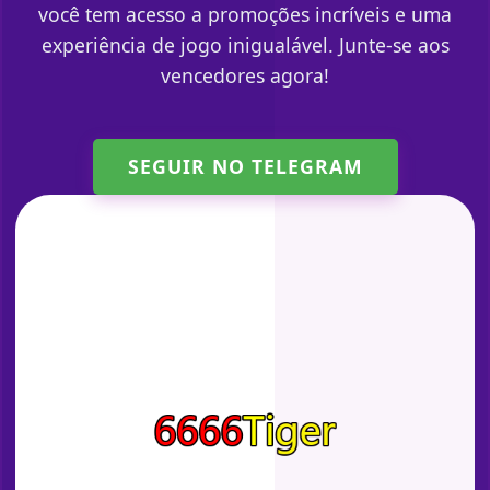
você tem acesso a promoções incríveis e uma
experiência de jogo inigualável. Junte-se aos
vencedores agora!
SEGUIR NO TELEGRAM