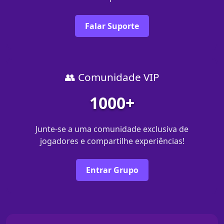
Falar Suporte
👥 Comunidade VIP
1000+
Junte-se a uma comunidade exclusiva de
jogadores e compartilhe experiências!
Entrar Grupo