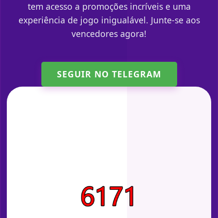
tem acesso a promoções incríveis e uma
experiência de jogo inigualável. Junte-se aos
vencedores agora!
SEGUIR NO TELEGRAM