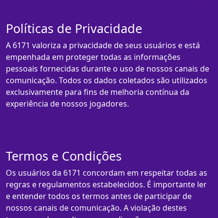
Políticas de Privacidade
A 6171 valoriza a privacidade de seus usuários e está
empenhada em proteger todas as informações
pessoais fornecidas durante o uso de nossos canais de
comunicação. Todos os dados coletados são utilizados
exclusivamente para fins de melhoria contínua da
experiência de nossos jogadores.
Termos e Condições
Os usuários da 6171 concordam em respeitar todas as
regras e regulamentos estabelecidos. É importante ler
e entender todos os termos antes de participar de
nossos canais de comunicação. A violação destes