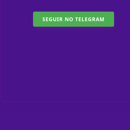
SEGUIR NO TELEGRAM