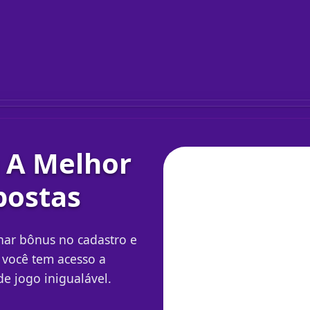
 A Melhor
postas
ar bônus no cadastro e
você tem acesso a
e jogo inigualável.