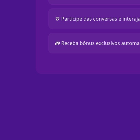
💬 Participe das conversas e interaj
🎁 Receba bônus exclusivos autom