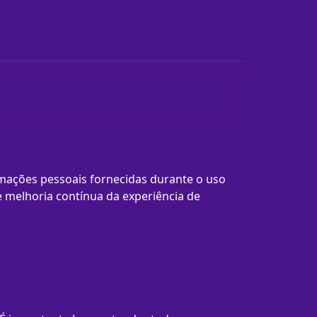
mações pessoais fornecidas durante o uso
e melhoria contínua da experiência de