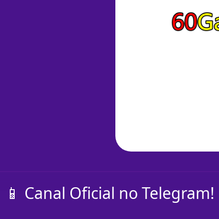
📱 Canal Oficial no Telegram!