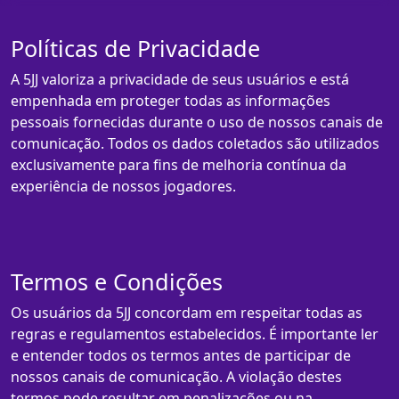
Políticas de Privacidade
A 5JJ valoriza a privacidade de seus usuários e está
empenhada em proteger todas as informações
pessoais fornecidas durante o uso de nossos canais de
comunicação. Todos os dados coletados são utilizados
exclusivamente para fins de melhoria contínua da
experiência de nossos jogadores.
Termos e Condições
Os usuários da 5JJ concordam em respeitar todas as
regras e regulamentos estabelecidos. É importante ler
e entender todos os termos antes de participar de
nossos canais de comunicação. A violação destes
termos pode resultar em penalizações ou na