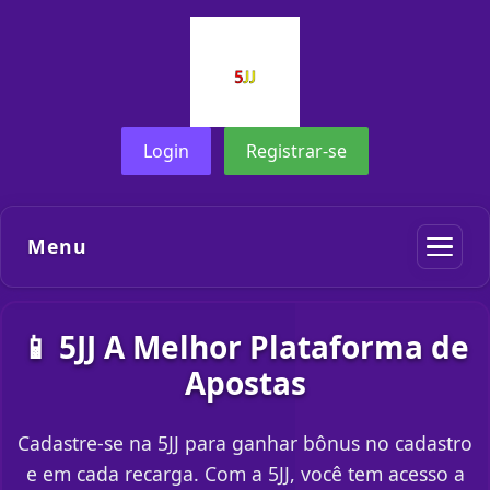
Login
Registrar-se
Menu
📱 5JJ A Melhor Plataforma de
Apostas
Cadastre-se na 5JJ para ganhar bônus no cadastro
e em cada recarga. Com a 5JJ, você tem acesso a