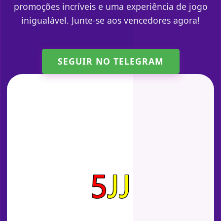
promoções incríveis e uma experiência de jogo
inigualável. Junte-se aos vencedores agora!
SEGUIR NO TELEGRAM