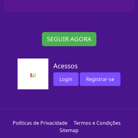
SEGUIR AGORA
Acessos
Login
Registrar-se
Políticas de Privacidade
Termos e Condições
Sitemap