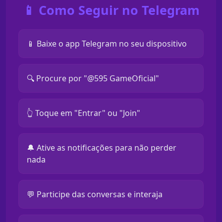
📱 Como Seguir no Telegram
📱 Baixe o app Telegram no seu dispositivo
🔍 Procure por "@595 GameOficial"
👆 Toque em "Entrar" ou "Join"
🔔 Ative as notificações para não perder
nada
💬 Participe das conversas e interaja