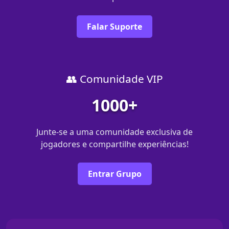
Falar Suporte
👥 Comunidade VIP
1000+
Junte-se a uma comunidade exclusiva de
jogadores e compartilhe experiências!
Entrar Grupo