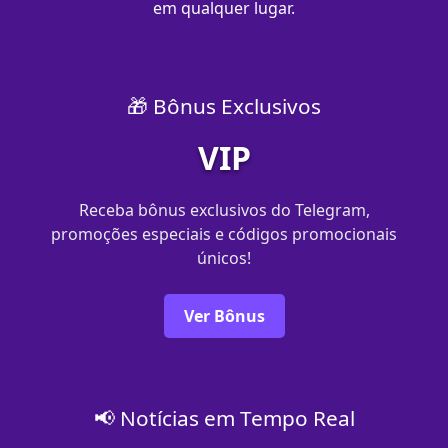
em qualquer lugar.
🎁 Bônus Exclusivos
VIP
Receba bônus exclusivos do Telegram,
promoções especiais e códigos promocionais
únicos!
Ver Bônus
📢 Notícias em Tempo Real