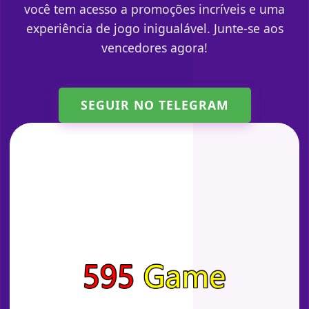
você tem acesso a promoções incríveis e uma
experiência de jogo inigualável. Junte-se aos
vencedores agora!
SEGUIR NO TELEGRAM