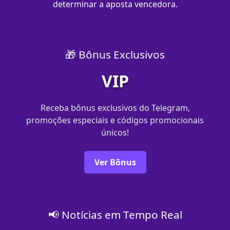
determinar a aposta vencedora.
🎁 Bônus Exclusivos
VIP
Receba bônus exclusivos do Telegram,
promoções especiais e códigos promocionais
únicos!
Ver Bônus
📢 Notícias em Tempo Real