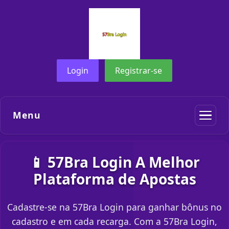
Login
Registrar-se
Menu
📱 57Bra Login A Melhor
Plataforma de Apostas
Cadastre-se na 57Bra Login para ganhar bônus no
cadastro e em cada recarga. Com a 57Bra Login,