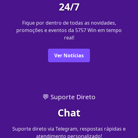
24/7
Fique por dentro de todas as novidades,
promoções e eventos da 5757 Win em tempo
real!
Ver Notícias
💬 Suporte Direto
Chat
Suporte direto via Telegram, respostas rápidas e
atendimento personalizado!