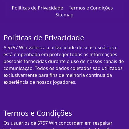
Políticas de Privacidade
Termos e Condições
Sitemap
Políticas de Privacidade
A 5757 Win valoriza a privacidade de seus usuários e
está empenhada em proteger todas as informações
pessoais fornecidas durante o uso de nossos canais de
comunicação. Todos os dados coletados são utilizados
exclusivamente para fins de melhoria contínua da
experiência de nossos jogadores.
Termos e Condições
Os usuários da 5757 Win concordam em respeitar