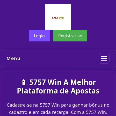
Login
Registrar-se
Menu
📱 5757 Win A Melhor
Plataforma de Apostas
Cadastre-se na 5757 Win para ganhar bônus no
cadastro e em cada recarga. Com a 5757 Win,