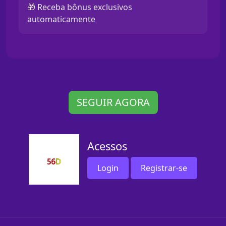
🎁 Receba bônus exclusivos
automaticamente
SEGUIR AGORA
Acessos
Login
Registrar-se