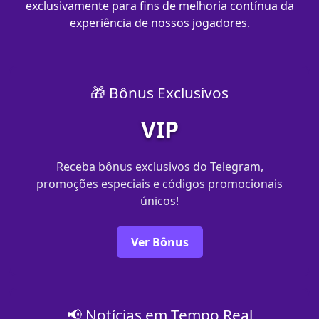
exclusivamente para fins de melhoria contínua da
experiência de nossos jogadores.
🎁 Bônus Exclusivos
VIP
Receba bônus exclusivos do Telegram,
promoções especiais e códigos promocionais
únicos!
Ver Bônus
📢 Notícias em Tempo Real