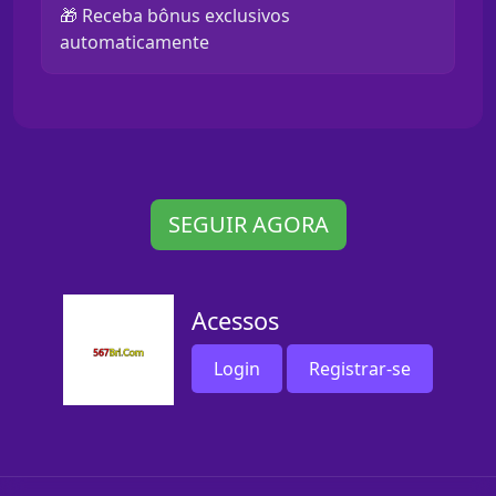
🎁 Receba bônus exclusivos
automaticamente
SEGUIR AGORA
Acessos
Login
Registrar-se