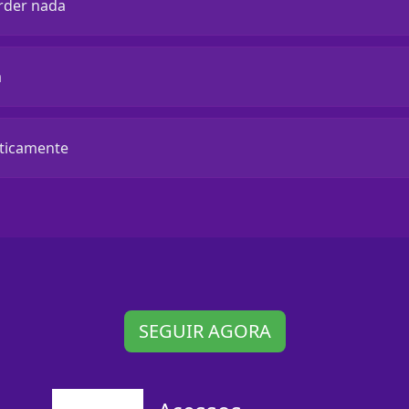
erder nada
a
aticamente
SEGUIR AGORA