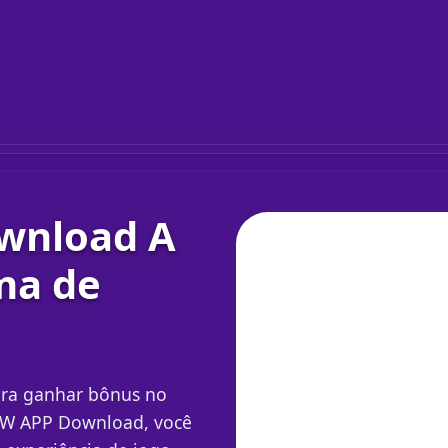
wnload A
ma de
ra ganhar bônus no
WW APP Download, você