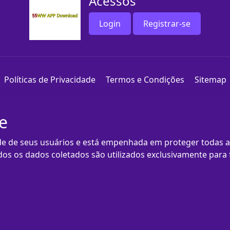
Acessos
Login
Registrar-se
Políticas de Privacidade
Termos e Condições
Sitemap
de
e de seus usuários e está empenhada em proteger todas a
os os dados coletados são utilizados exclusivamente para 