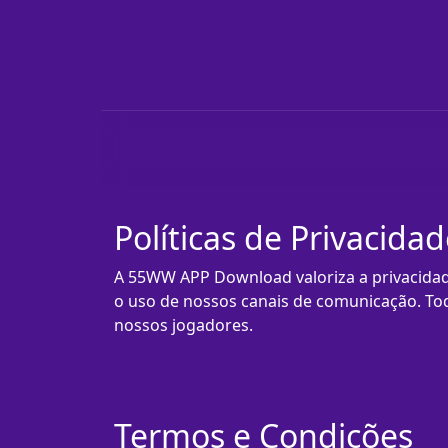
Políticas de Privacida
A 55WW APP Download valoriza a privacidad
o uso de nossos canais de comunicação. Tod
nossos jogadores.
Termos e Condições