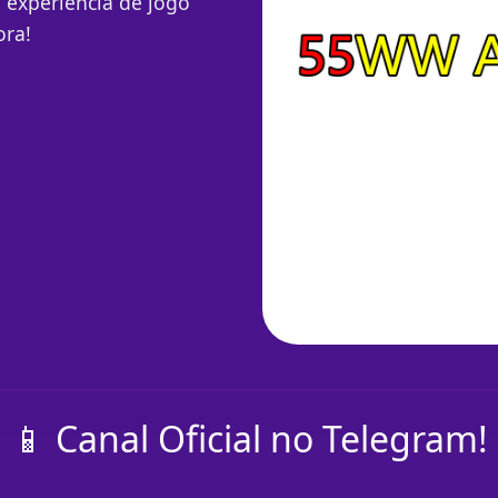
 experiência de jogo
ora!
📱 Canal Oficial no Telegram!