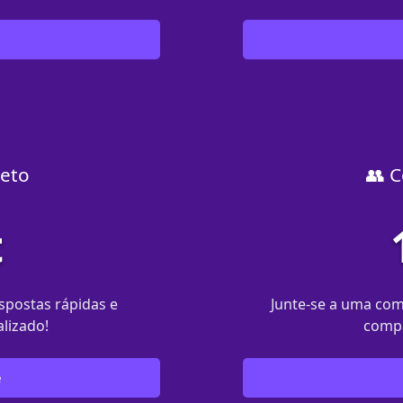
reto
👥 
t
espostas rápidas e
Junte-se a uma com
lizado!
compa
e