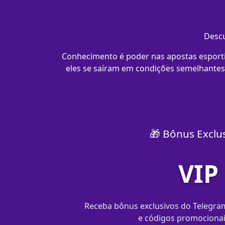
Desc
Conhecimento é poder nas apostas esportiva
eles se saíram em condições semelhante
🎁 Bônus Exclu
VIP
Receba bônus exclusivos do Telegra
e códigos promocionai