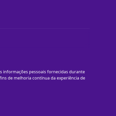
s informações pessoais fornecidas durante
fins de melhoria contínua da experiência de