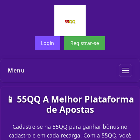
Login
Registrar-se
Menu
📱 55QQ A Melhor Plataforma
de Apostas
Cadastre-se na 55QQ para ganhar bônus no
cadastro e em cada recarga. Com a 55QQ, você