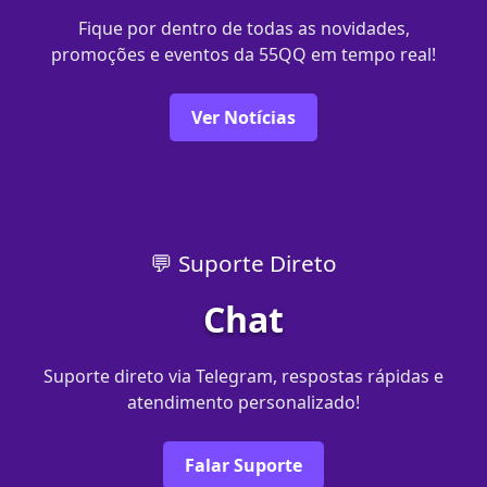
Fique por dentro de todas as novidades,
promoções e eventos da 55QQ em tempo real!
Ver Notícias
💬 Suporte Direto
Chat
Suporte direto via Telegram, respostas rápidas e
atendimento personalizado!
Falar Suporte