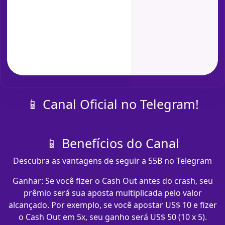
📱 Canal Oficial no Telegram!
📱 Benefícios do Canal
Descubra as vantagens de seguir a 55B no Telegram
Ganhar: Se você fizer o Cash Out antes do crash, seu
prêmio será sua aposta multiplicada pelo valor
alcançado. Por exemplo, se você apostar US$ 10 e fizer
o Cash Out em 5x, seu ganho será US$ 50 (10 x 5).