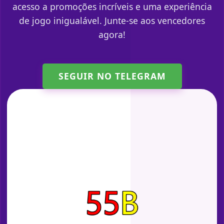
acesso a promoções incríveis e uma experiência
de jogo inigualável. Junte-se aos vencedores
agora!
SEGUIR NO TELEGRAM