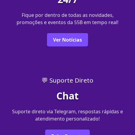
Fique por dentro de todas as novidades,
promoções e eventos da 55B em tempo real!
Ver Notícias
💬 Suporte Direto
Chat
Suporte direto via Telegram, respostas rápidas e
atendimento personalizado!