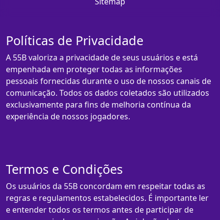
Sitemap
Políticas de Privacidade
A 55B valoriza a privacidade de seus usuários e está
empenhada em proteger todas as informações
pessoais fornecidas durante o uso de nossos canais de
comunicação. Todos os dados coletados são utilizados
exclusivamente para fins de melhoria contínua da
experiência de nossos jogadores.
Termos e Condições
Os usuários da 55B concordam em respeitar todas as
regras e regulamentos estabelecidos. É importante ler
e entender todos os termos antes de participar de