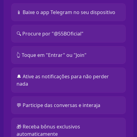
📱 Baixe o app Telegram no seu dispositivo
🔍 Procure por "@55BOficial"
👆 Toque em "Entrar" ou "Join"
🔔 Ative as notificações para não perder
nada
💬 Participe das conversas e interaja
🎁 Receba bônus exclusivos
automaticamente