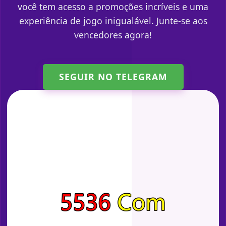
você tem acesso a promoções incríveis e uma
experiência de jogo inigualável. Junte-se aos
vencedores agora!
SEGUIR NO TELEGRAM