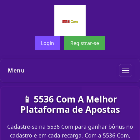
Login
Registrar-se
Menu
📱 5536 Com A Melhor
Plataforma de Apostas
Cadastre-se na 5536 Com para ganhar bônus no
cadastro e em cada recarga. Com a 5536 Com,