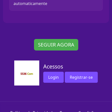
automaticamente
SEGUIR AGORA
Acessos
Login
Registrar-se