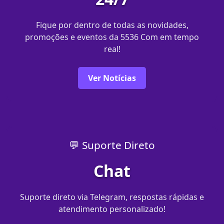
Fique por dentro de todas as novidades,
promoções e eventos da 5536 Com em tempo
real!
Ver Notícias
💬 Suporte Direto
Chat
Suporte direto via Telegram, respostas rápidas e
atendimento personalizado!