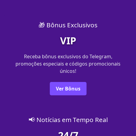
🎁 Bônus Exclusivos
VIP
Receba bônus exclusivos do Telegram,
promoções especiais e códigos promocionais
únicos!
Ver Bônus
📢 Notícias em Tempo Real
24/7