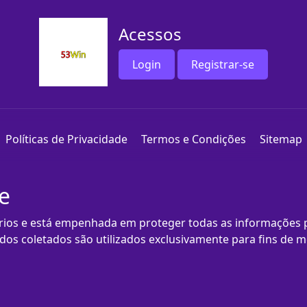
Acessos
Login
Registrar-se
Políticas de Privacidade
Termos e Condições
Sitemap
de
ários e está empenhada em proteger todas as informações 
os coletados são utilizados exclusivamente para fins de m