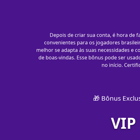
Depois de criar sua conta, é hora de f
convenientes para os jogadores brasileir
melhor se adapta às suas necessidades e c
de boas-vindas. Esse bônus pode ser usad
no início. Certi
🎁 Bônus Exclu
VIP