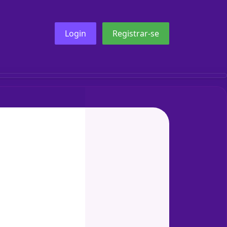
Login
Registrar-se