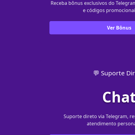
Receba bônus exclusivos do Telegra
e códigos promocionai
Ver Bônus
💬 Suporte Di
Cha
Suporte direto via Telegram, r
atendimento persona