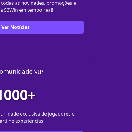
e todas as novidades, promoções e
a 53Win em tempo real!
Ver Notícias
Comunidade VIP
1000+
unidade exclusiva de jogadores e
rtilhe experiências!