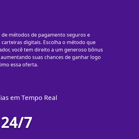
e de métodos de pagamento seguros e
 carteiras digitais. Escolha o método que
ador, você tem direito a um generoso bônus
s, aumentando suas chances de ganhar logo
ximo essa oferta.
cias em Tempo Real
24/7