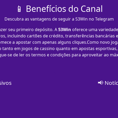
📱 Benefícios do Canal
Descubra as vantagens de seguir a 53Win no Telegram
azer seu primeiro depósito. A
53Win
oferece uma variedad
os, incluindo cartões de crédito, transferências bancárias e
omece a apostar com apenas alguns cliques.Como novo jog
o tanto em jogos de cassino quanto em apostas esportiva
fique-se de ler os termos e condições para aproveitar ao má
sivos
📢 Notí