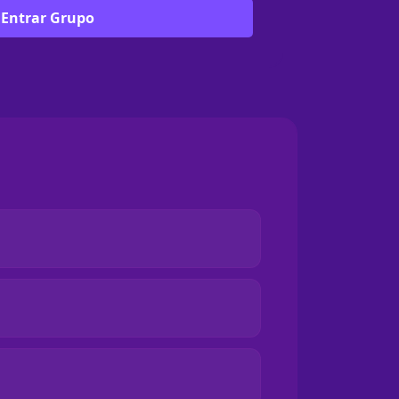
Entrar Grupo