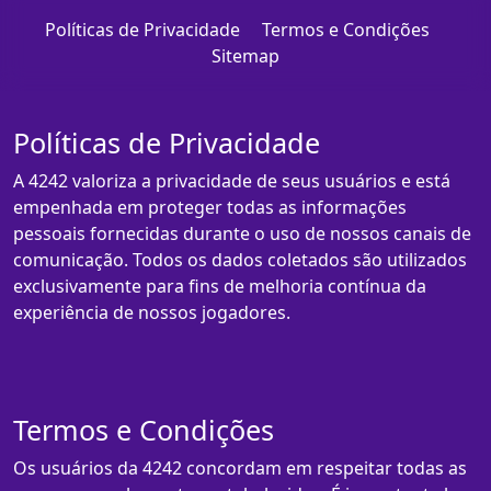
Políticas de Privacidade
Termos e Condições
Sitemap
Políticas de Privacidade
A 4242 valoriza a privacidade de seus usuários e está
empenhada em proteger todas as informações
pessoais fornecidas durante o uso de nossos canais de
comunicação. Todos os dados coletados são utilizados
exclusivamente para fins de melhoria contínua da
experiência de nossos jogadores.
Termos e Condições
Os usuários da 4242 concordam em respeitar todas as