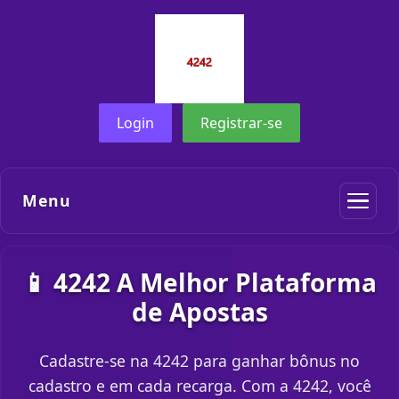
Login
Registrar-se
Menu
📱 4242 A Melhor Plataforma
de Apostas
Cadastre-se na 4242 para ganhar bônus no
cadastro e em cada recarga. Com a 4242, você