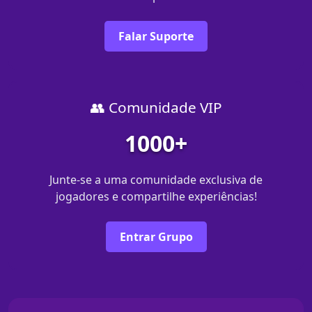
Falar Suporte
👥 Comunidade VIP
1000+
Junte-se a uma comunidade exclusiva de
jogadores e compartilhe experiências!
Entrar Grupo