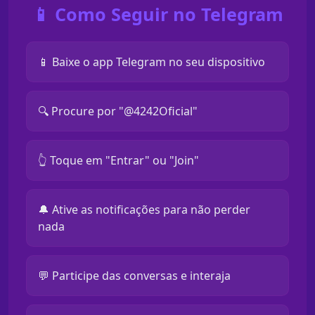
📱 Como Seguir no Telegram
📱 Baixe o app Telegram no seu dispositivo
🔍 Procure por "@4242Oficial"
👆 Toque em "Entrar" ou "Join"
🔔 Ative as notificações para não perder
nada
💬 Participe das conversas e interaja