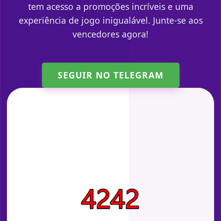
tem acesso a promoções incríveis e uma
experiência de jogo inigualável. Junte-se aos
vencedores agora!
SEGUIR NO TELEGRAM