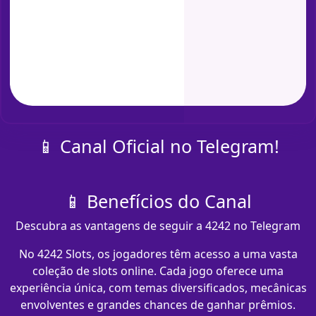
📱 Canal Oficial no Telegram!
📱 Benefícios do Canal
Descubra as vantagens de seguir a 4242 no Telegram
No 4242 Slots, os jogadores têm acesso a uma vasta
coleção de slots online. Cada jogo oferece uma
experiência única, com temas diversificados, mecânicas
envolventes e grandes chances de ganhar prêmios.