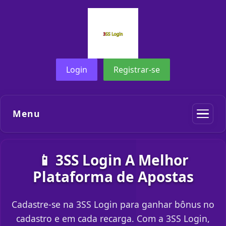
Login
Registrar-se
Menu
📱 3SS Login A Melhor
Plataforma de Apostas
Cadastre-se na 3SS Login para ganhar bônus no
cadastro e em cada recarga. Com a 3SS Login,