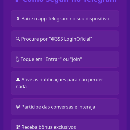
📱 Baixe o app Telegram no seu dispositivo
🔍 Procure por "@3SS LoginOficial"
👆 Toque em "Entrar" ou "Join"
🔔 Ative as notificações para não perder
nada
💬 Participe das conversas e interaja
🎁 Receba bônus exclusivos