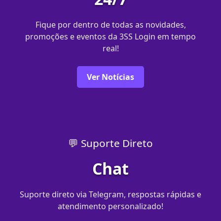
Fique por dentro de todas as novidades,
promoções e eventos da 3SS Login em tempo
real!
Ver Notícias
💬 Suporte Direto
Chat
Suporte direto via Telegram, respostas rápidas e
atendimento personalizado!