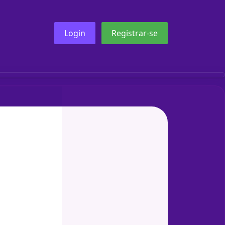
Login
Registrar-se