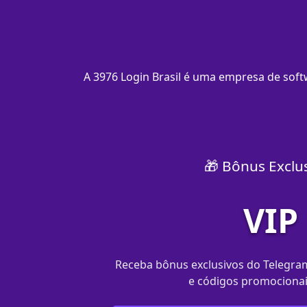
A 3976 Login Brasil é uma empresa de soft
🎁 Bônus Exclu
VIP
Receba bônus exclusivos do Telegra
e códigos promocionai