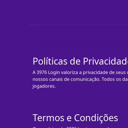
Políticas de Privacida
A 3976 Login valoriza a privacidade de seu
nossos canais de comunicação. Todos os dad
jogadores.
Termos e Condições