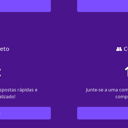
reto
👥 
t
espostas rápidas e
Junte-se a uma com
lizado!
compa
e