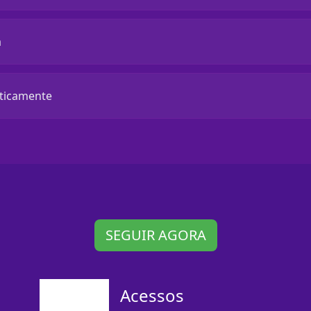
a
aticamente
SEGUIR AGORA
Acessos