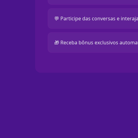
💬 Participe das conversas e interaj
🎁 Receba bônus exclusivos autom