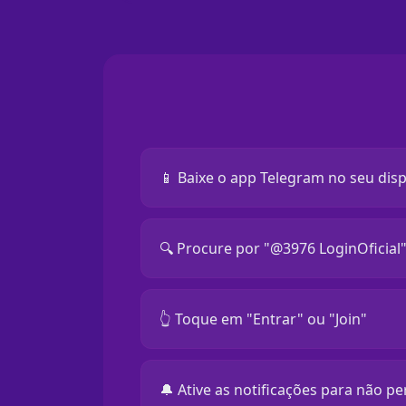
📱 Baixe o app Telegram no seu disp
🔍 Procure por "@3976 LoginOficial
👆 Toque em "Entrar" ou "Join"
🔔 Ative as notificações para não p