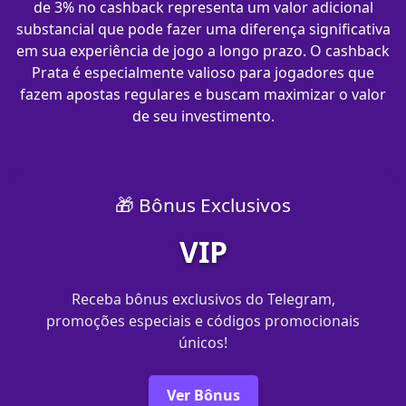
de 3% no cashback representa um valor adicional
substancial que pode fazer uma diferença significativa
em sua experiência de jogo a longo prazo. O cashback
Prata é especialmente valioso para jogadores que
fazem apostas regulares e buscam maximizar o valor
de seu investimento.
🎁 Bônus Exclusivos
VIP
Receba bônus exclusivos do Telegram,
promoções especiais e códigos promocionais
únicos!
Ver Bônus