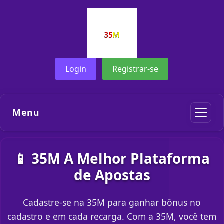
Login
Registrar-se
Menu
📱 35M A Melhor Plataforma
de Apostas
Cadastre-se na 35M para ganhar bônus no
cadastro e em cada recarga. Com a 35M, você tem