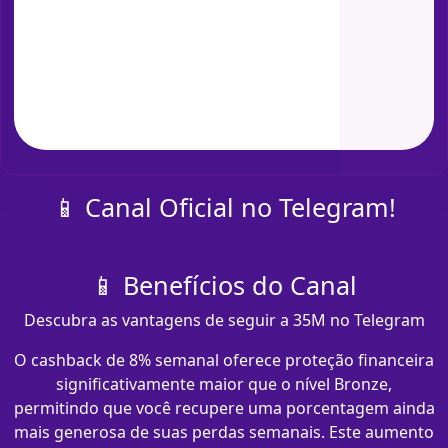
📱 Canal Oficial no Telegram!
📱 Benefícios do Canal
Descubra as vantagens de seguir a 35M no Telegram
O cashback de 8% semanal oferece proteção financeira
significativamente maior que o nível Bronze,
permitindo que você recupere uma porcentagem ainda
mais generosa de suas perdas semanais. Este aumento