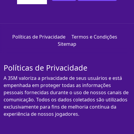
Políticas de Privacidade
Termos e Condições
Sitemap
Políticas de Privacidade
A 35M valoriza a privacidade de seus usuários e está
empenhada em proteger todas as informações
pessoais fornecidas durante o uso de nossos canais de
comunicação. Todos os dados coletados são utilizados
exclusivamente para fins de melhoria contínua da
experiência de nossos jogadores.