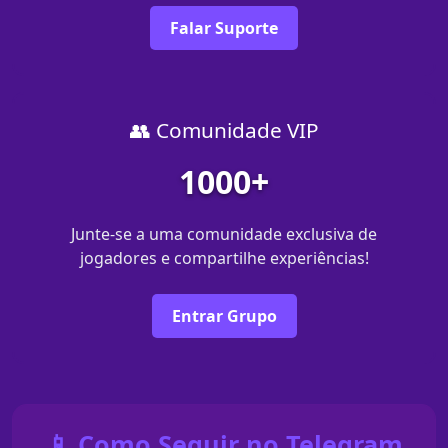
Falar Suporte
👥 Comunidade VIP
1000+
Junte-se a uma comunidade exclusiva de
jogadores e compartilhe experiências!
Entrar Grupo
📱 Como Seguir no Telegram