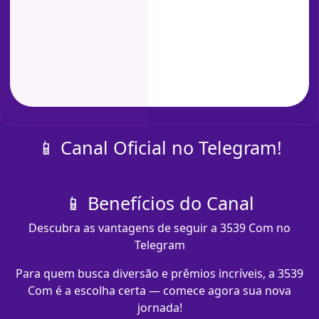
📱 Canal Oficial no Telegram!
📱 Benefícios do Canal
Descubra as vantagens de seguir a 3539 Com no
Telegram
Para quem busca diversão e prêmios incríveis, a 3539
Com é a escolha certa — comece agora sua nova
jornada!