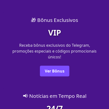
🎁 Bônus Exclusivos
VIP
Receba bônus exclusivos do Telegram,
promoções especiais e códigos promocionais
únicos!
Ver Bônus
📢 Notícias em Tempo Real
24/7