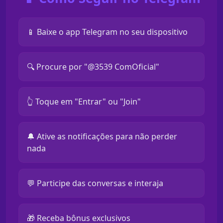
📱 Baixe o app Telegram no seu dispositivo
🔍 Procure por "@3539 ComOficial"
👆 Toque em "Entrar" ou "Join"
🔔 Ative as notificações para não perder
nada
💬 Participe das conversas e interaja
🎁 Receba bônus exclusivos