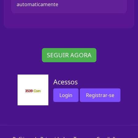
automaticamente
SEGUIR AGORA
Acessos
Login
Registrar-se