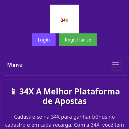
Login
Registrar-se
Menu
📱 34X A Melhor Plataforma
de Apostas
Cadastre-se na 34X para ganhar bônus no
cadastro e em cada recarga. Com a 34X, você tem