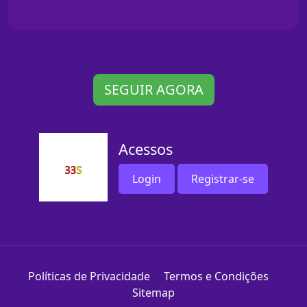
SEGUIR AGORA
Acessos
Login
Registrar-se
Políticas de Privacidade
Termos e Condições
Sitemap