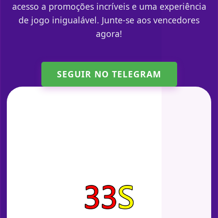
acesso a promoções incríveis e uma experiência
de jogo inigualável. Junte-se aos vencedores
agora!
SEGUIR NO TELEGRAM