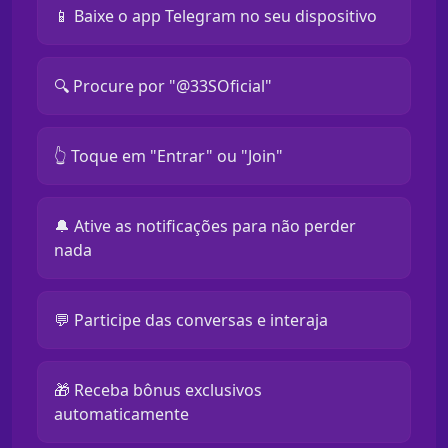
📱 Baixe o app Telegram no seu dispositivo
🔍 Procure por "@33SOficial"
👆 Toque em "Entrar" ou "Join"
🔔 Ative as notificações para não perder
nada
💬 Participe das conversas e interaja
🎁 Receba bônus exclusivos
automaticamente