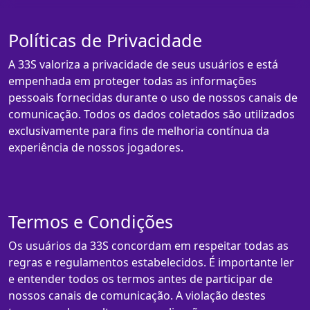
Políticas de Privacidade
A 33S valoriza a privacidade de seus usuários e está
empenhada em proteger todas as informações
pessoais fornecidas durante o uso de nossos canais de
comunicação. Todos os dados coletados são utilizados
exclusivamente para fins de melhoria contínua da
experiência de nossos jogadores.
Termos e Condições
Os usuários da 33S concordam em respeitar todas as
regras e regulamentos estabelecidos. É importante ler
e entender todos os termos antes de participar de
nossos canais de comunicação. A violação destes