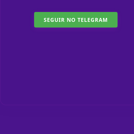
SEGUIR NO TELEGRAM