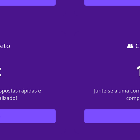
reto
👥 
t
espostas rápidas e
Junte-se a uma com
lizado!
compa
e