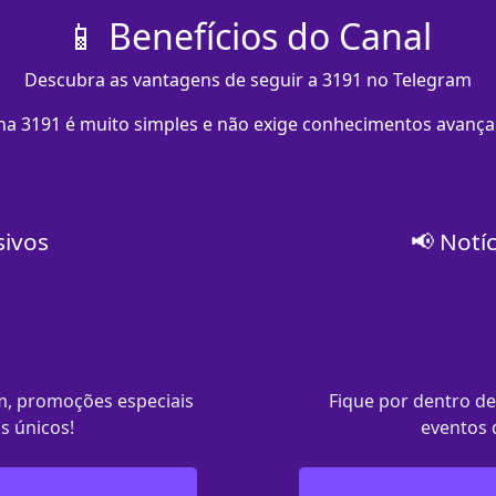
📱 Benefícios do Canal
Descubra as vantagens de seguir a 3191 no Telegram
 na 3191 é muito simples e não exige conhecimentos avança
sivos
📢 Notí
m, promoções especiais
Fique por dentro d
s únicos!
eventos 