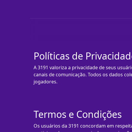
Políticas de Privacida
A 3191 valoriza a privacidade de seus usuá
canais de comunicação. Todos os dados cole
jogadores.
Termos e Condições
Os usuários da 3191 concordam em respeitar