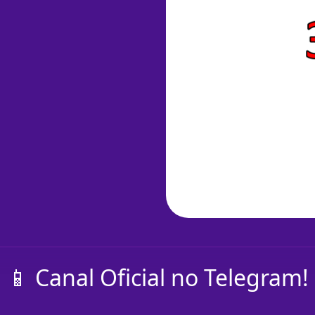
📱 Canal Oficial no Telegram!