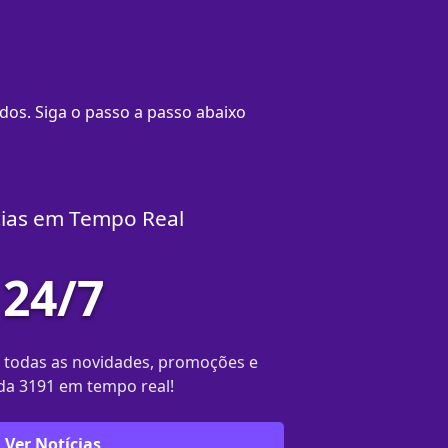
dos. Siga o passo a passo abaixo
cias em Tempo Real
24/7
e todas as novidades, promoções e
da 3191 em tempo real!
Ver Notícias