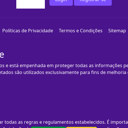
Políticas de Privacidade
Termos e Condições
Sitemap
de
rios e está empenhada em proteger todas as informações p
tados são utilizados exclusivamente para fins de melhoria
 todas as regras e regulamentos estabelecidos. É importa