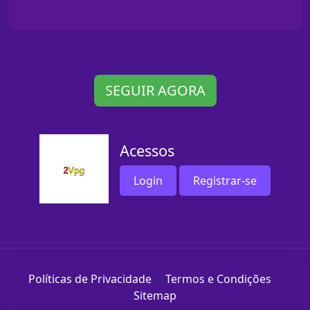
SEGUIR AGORA
Acessos
Login
Registrar-se
Políticas de Privacidade
Termos e Condições
Sitemap