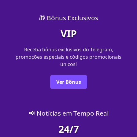
🎁 Bônus Exclusivos
VIP
Receba bônus exclusivos do Telegram,
promoções especiais e códigos promocionais
únicos!
Ver Bônus
📢 Notícias em Tempo Real
24/7