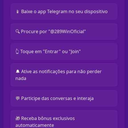
📱 Baixe o app Telegram no seu dispositivo
🔍 Procure por "@289WinOficial"
👆 Toque em "Entrar" ou "Join"
🔔 Ative as notificações para não perder
nada
💬 Participe das conversas e interaja
🎁 Receba bônus exclusivos
automaticamente