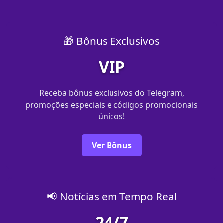
🎁 Bônus Exclusivos
VIP
Receba bônus exclusivos do Telegram,
promoções especiais e códigos promocionais
únicos!
Ver Bônus
📢 Notícias em Tempo Real
24/7