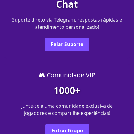
Chat
Suporte direto via Telegram, respostas rápidas e
atendimento personalizado!
Falar Suporte
👥 Comunidade VIP
1000+
Junte-se a uma comunidade exclusiva de
jogadores e compartilhe experiências!
Entrar Grupo