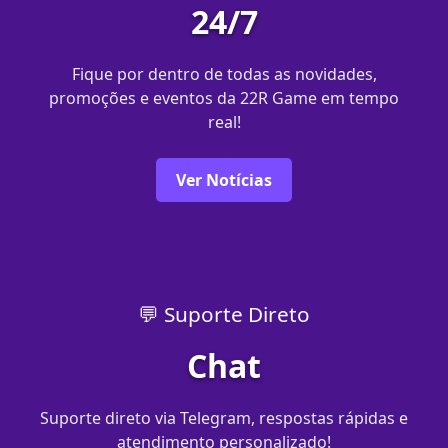
24/7
Fique por dentro de todas as novidades,
promoções e eventos da 22R Game em tempo
real!
Ver Notícias
💬 Suporte Direto
Chat
Suporte direto via Telegram, respostas rápidas e
atendimento personalizado!