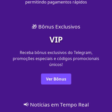
permitindo pagamentos rápidos
🎁 Bônus Exclusivos
VIP
Receba bônus exclusivos do Telegram,
promoções especiais e códigos promocionais
únicos!
Ver Bônus
📢 Notícias em Tempo Real