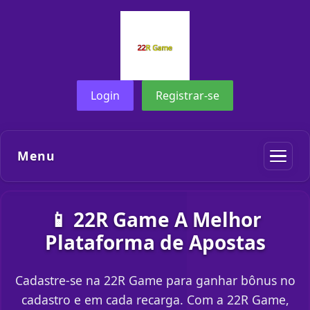
Login
Registrar-se
Menu
📱 22R Game A Melhor
Plataforma de Apostas
Cadastre-se na 22R Game para ganhar bônus no
cadastro e em cada recarga. Com a 22R Game,