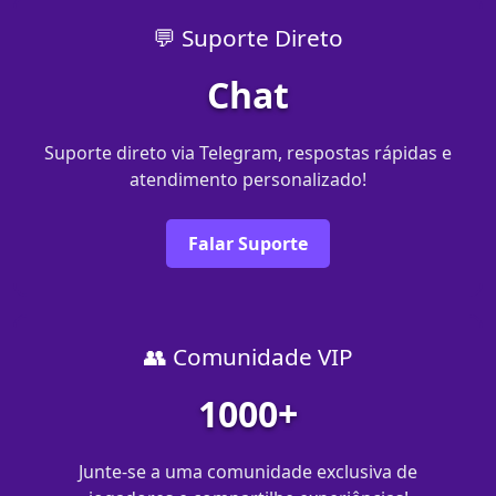
💬 Suporte Direto
Chat
Suporte direto via Telegram, respostas rápidas e
atendimento personalizado!
Falar Suporte
👥 Comunidade VIP
1000+
Junte-se a uma comunidade exclusiva de