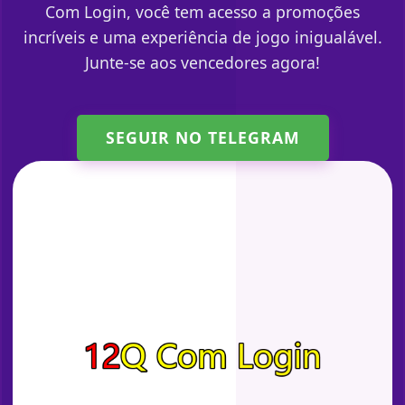
Com Login, você tem acesso a promoções
incríveis e uma experiência de jogo inigualável.
Junte-se aos vencedores agora!
SEGUIR NO TELEGRAM