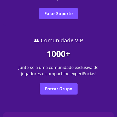
Falar Suporte
👥 Comunidade VIP
1000+
Junte-se a uma comunidade exclusiva de
jogadores e compartilhe experiências!
Entrar Grupo