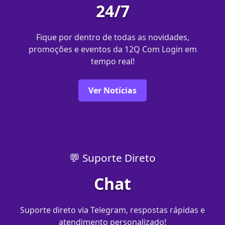
24/7
Fique por dentro de todas as novidades,
promoções e eventos da 12Q Com Login em
tempo real!
Ver Notícias
💬 Suporte Direto
Chat
Suporte direto via Telegram, respostas rápidas e
atendimento personalizado!