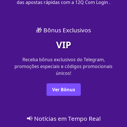
das apostas rápidas com a 12Q Com Login .
🎁 Bônus Exclusivos
VIP
Receba bônus exclusivos do Telegram,
promoções especiais e códigos promocionais
únicos!
Ver Bônus
📢 Notícias em Tempo Real