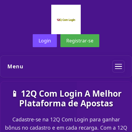
Login
Registrar-se
Menu
📱 12Q Com Login A Melhor
Plataforma de Apostas
Cadastre-se na 12Q Com Login para ganhar
bônus no cadastro e em cada recarga. Com a 12Q