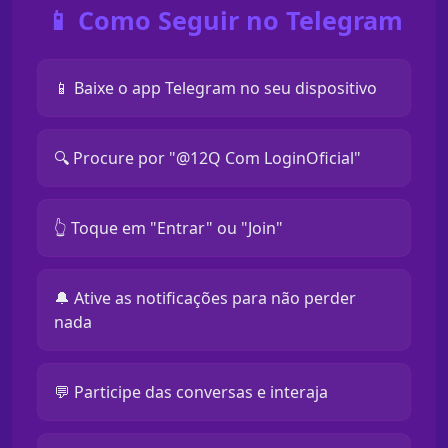
📱 Como Seguir no Telegram
📱 Baixe o app Telegram no seu dispositivo
🔍 Procure por "@12Q Com LoginOficial"
👆 Toque em "Entrar" ou "Join"
🔔 Ative as notificações para não perder
nada
💬 Participe das conversas e interaja