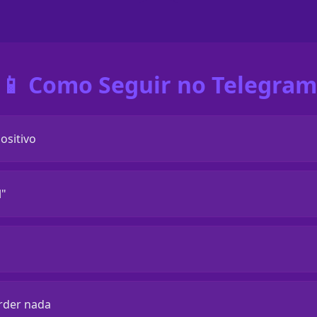
📱 Como Seguir no Telegram
ositivo
l"
erder nada