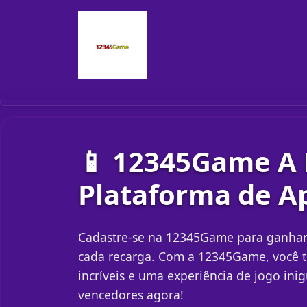
📱 12345Game A
Plataforma de A
Cadastre-se na 12345Game para ganhar
cada recarga. Com a 12345Game, você 
incríveis e uma experiência de jogo inig
vencedores agora!