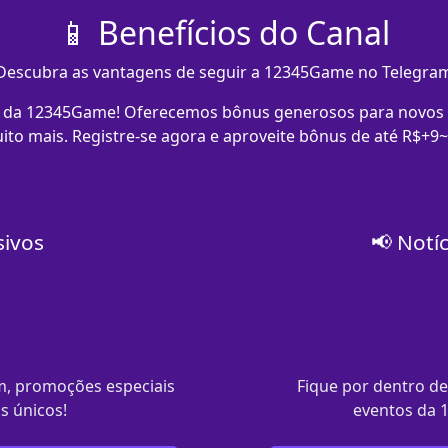
📱 Benefícios do Canal
Descubra as vantagens de seguir a 12345Game no Telegra
 da 12345Game! Oferecemos bônus generosos para novos u
ito mais. Registre-se agora e aproveite bônus de até R$+9~
sivos
📢 Notí
m, promoções especiais
Fique por dentro d
s únicos!
eventos da 