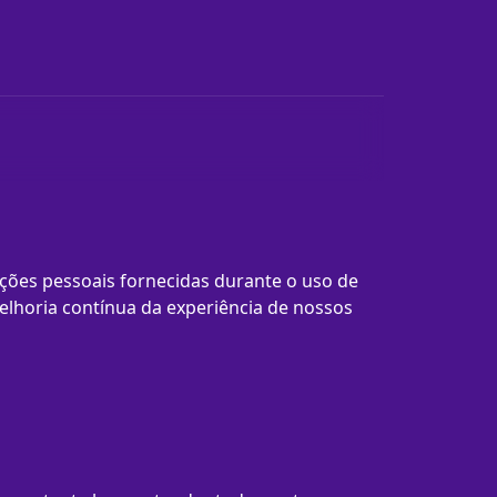
ções pessoais fornecidas durante o uso de
elhoria contínua da experiência de nossos