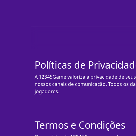
Políticas de Privacida
A 12345Game valoriza a privacidade de seu
nossos canais de comunicação. Todos os dad
jogadores.
Termos e Condições