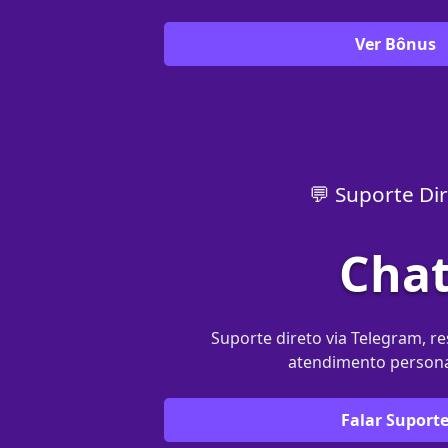
Ver Bônus
💬 Suporte Di
Cha
Suporte direto via Telegram, r
atendimento persona
Falar Suport