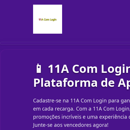
📱 11A Com Logi
Plataforma de A
Cadastre-se na 11A Com Login para gan
em cada recarga. Com a 11A Com Login,
promoções incríveis e uma experiência d
Junte-se aos vencedores agora!