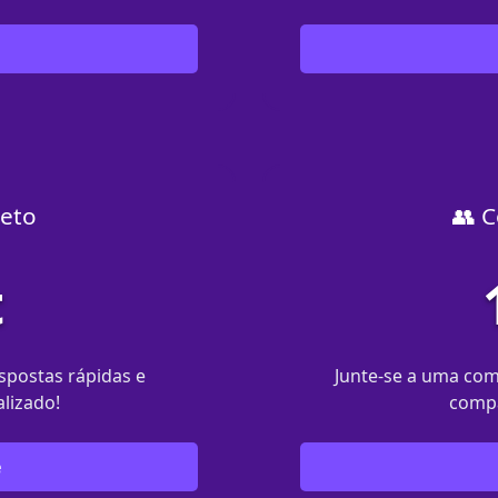
reto
👥 
t
espostas rápidas e
Junte-se a uma com
lizado!
compa
e