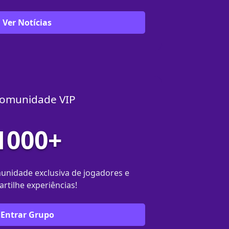
Ver Notícias
Comunidade VIP
1000+
unidade exclusiva de jogadores e
rtilhe experiências!
Entrar Grupo