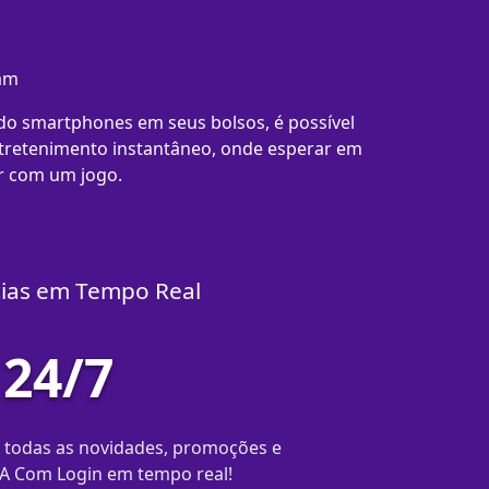
ram
ndo smartphones em seus bolsos, é possível
ntretenimento instantâneo, onde esperar em
r com um jogo.
cias em Tempo Real
24/7
e todas as novidades, promoções e
A Com Login em tempo real!