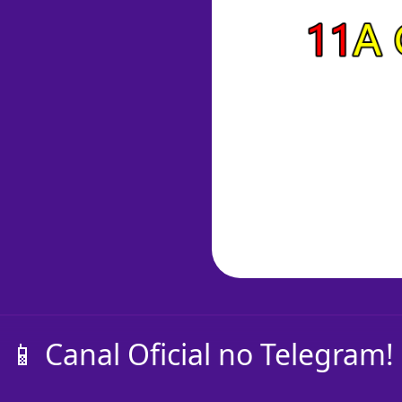
📱 Canal Oficial no Telegram!