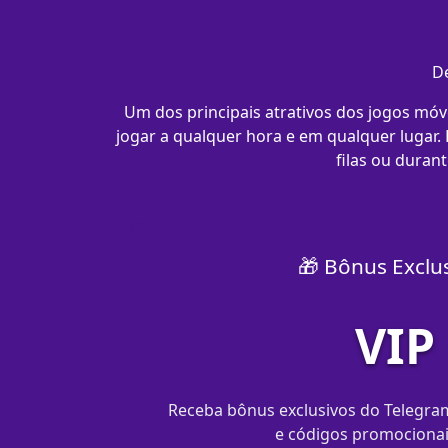
De
Um dos principais atrativos dos jogos móv
jogar a qualquer hora e em qualquer lugar
filas ou dura
🎁 Bônus Exclu
VIP
Receba bônus exclusivos do Telegra
e códigos promocionai