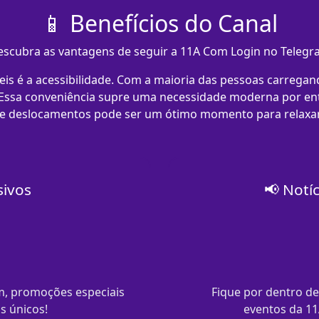
📱 Benefícios do Canal
scubra as vantagens de seguir a 11A Com Login no Teleg
eis é a acessibilidade. Com a maioria das pessoas carrega
. Essa conveniência supre uma necessidade moderna por e
nte deslocamentos pode ser um ótimo momento para relaxa
sivos
📢 Notí
m, promoções especiais
Fique por dentro d
s únicos!
eventos da 11