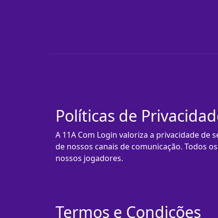
Políticas de Privacida
A 11A Com Login valoriza a privacidade de 
de nossos canais de comunicação. Todos os 
nossos jogadores.
Termos e Condições