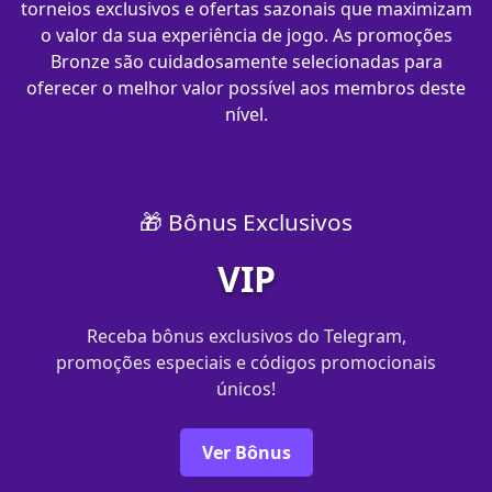
torneios exclusivos e ofertas sazonais que maximizam
o valor da sua experiência de jogo. As promoções
Bronze são cuidadosamente selecionadas para
oferecer o melhor valor possível aos membros deste
nível.
🎁 Bônus Exclusivos
VIP
Receba bônus exclusivos do Telegram,
promoções especiais e códigos promocionais
únicos!
Ver Bônus