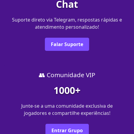
Chat
Suporte direto via Telegram, respostas rápidas e
atendimento personalizado!
Falar Suporte
👥 Comunidade VIP
1000+
Junte-se a uma comunidade exclusiva de
jogadores e compartilhe experiências!
Entrar Grupo