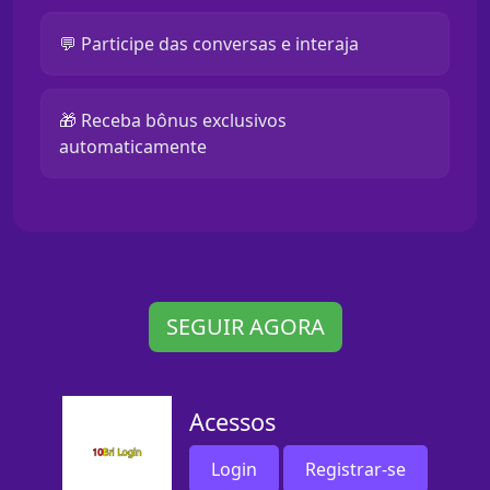
💬 Participe das conversas e interaja
🎁 Receba bônus exclusivos
automaticamente
SEGUIR AGORA
Acessos
Login
Registrar-se