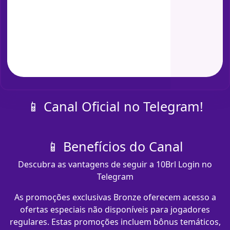
📱 Canal Oficial no Telegram!
📱 Benefícios do Canal
Descubra as vantagens de seguir a 10Brl Login no
Telegram
As promoções exclusivas Bronze oferecem acesso a
ofertas especiais não disponíveis para jogadores
regulares. Estas promoções incluem bônus temáticos,